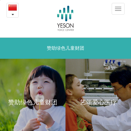
艺
본
Toggle
문
颂
navigat
내
용
爱
바
로
心
가
医
赞助绿色儿童财团
기
疗
项
目
赞助绿色儿童财团
艺颂爱心医疗