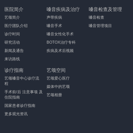
医院简介
嗓音疾病及治疗
嗓音检查及管理
艺颂简介
声带疾病
嗓音检查
医疗团队介绍
嗓音手术
嗓音管理项目
诊疗时间
嗓音女性化手术
研究活动
BOTOX治疗专科
新闻及通告
疾病及术后视频
来访路线
诊疗指南
艺颂空间
艺颂嗓音中心诊疗流
艺颂爱心医疗
程
媒体中的艺颂
手术前/后 注意事项 及
艺颂相册
住院指南
国家患者诊疗指南
更多观光资讯