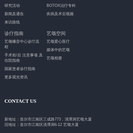
研究活动
BOTOX治疗专科
新闻及通告
疾病及术后视频
来访路线
诊疗指南
艺颂空间
艺颂嗓音中心诊疗流
艺颂爱心医疗
程
媒体中的艺颂
手术前/后 注意事项 及
艺颂相册
住院指南
国家患者诊疗指南
更多观光资讯
CONTACT US
新地址：首尔市江南区三成路773，清潭洞艺颂大厦
旧地址：首尔市江南区清潭洞6-12 艺颂大厦