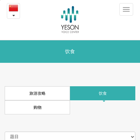
更
본
Toggle
문
多
navigat
내
용
观
바
로
光
가
资
饮食
기
讯
旅游攻略
饮食
购物